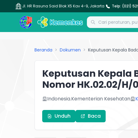
Jl. HR Rasuna Said Blok X5 Kav 4-9, Jakarta
Telp: (021) 5
Pencarian Dokumen
Beranda
>
Dokumen
>
Keputusan Kepala Bad
Keputusan Kepala 
Nomor HK.02.02/H/
Indonesia.Kementerian Kesehatan
Unduh
Baca