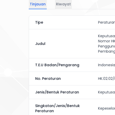
Tinjauan
Riwayat
Tipe
Peratura
Keputusa
Nomor HK
Judul
Pengguna
Pembang
T.E.U Badan/Pengarang
Indonesi
No. Peraturan
HK.02.02
Jenis/Bentuk Peraturan
Keputusan
Singkatan/Jenis/Bentuk
Kepeselo
Peraturan