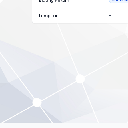
Bidang Hukum
Hukum K
Lampiran
-