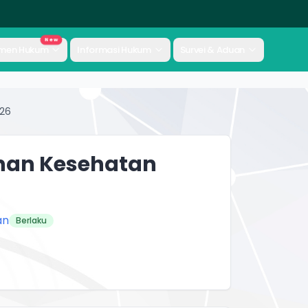
New
men Hukum
Informasi Hukum
Survei & Aduan
026
nan Kesehatan
an
Berlaku