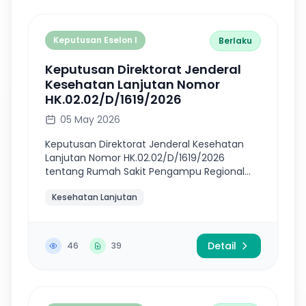
Keputusan Eselon I
Berlaku
Keputusan Direktorat Jenderal
Kesehatan Lanjutan Nomor
HK.02.02/D/1619/2026
05 May 2026
Keputusan Direktorat Jenderal Kesehatan
Lanjutan Nomor HK.02.02/D/1619/2026
tentang Rumah Sakit Pengampu Regional
Pelayanan Kanker, Jantung Dan Pembuluh
Kesehatan Lanjutan
Darah, Stroke, Uronefrologi, Dan Kesehatan
Ibu...
Detail
46
39