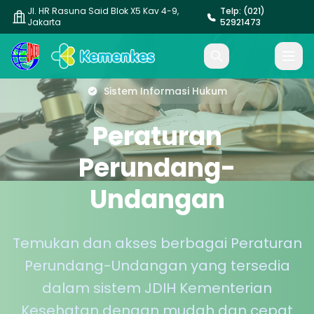
Jl. HR Rasuna Said Blok X5 Kav 4-9,
Telp: (021)
Jakarta
52921473
Sistem Informasi Hukum
Peraturan
Perundang-
Undangan
Temukan dan akses berbagai Peraturan
Perundang-Undangan yang tersedia
dalam sistem JDIH Kementerian
Kesehatan dengan mudah dan cepat