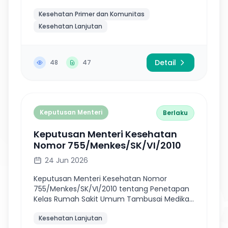
dan Fasilitas Pelayanan Kesehatan
Kesehatan Primer dan Komunitas
Penyelenggara Program Terapi Rumatan
Metadona
Kesehatan Lanjutan
Detail
48
47
Keputusan Menteri
Berlaku
Keputusan Menteri Kesehatan
Nomor 755/Menkes/SK/VI/2010
24 Jun 2026
Keputusan Menteri Kesehatan Nomor
755/Menkes/SK/VI/2010 tentang Penetapan
Kelas Rumah Sakit Umum Tambusai Medika
di Rokan Hulu Milik PT TOR Ganda Provinsi
Kesehatan Lanjutan
Riau.