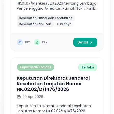
HK.01.07/Menkes/321/2026 tentang Lembaga
Penyelenggara Akreditasi Rumah Sakit, Klinik
Utama, Klinik Pratama, Pusat Kesehatan
Kesehatan Primer dan Komunitas
Masyarakat, Laboratorium Medis, Laborator...
Kesehatan Lanjutan
+1 lainnya
Detail
102
135
Keputusan Eselon I
Berlaku
Keputusan Direktorat Jenderal
Kesehatan Lanjutan Nomor
HK.02.02/D/1476/2026
20 Apr 2026
Keputusan Direktorat Jenderal Kesehatan
Lanjutan Nomor HK.02.02/D/1476/2026