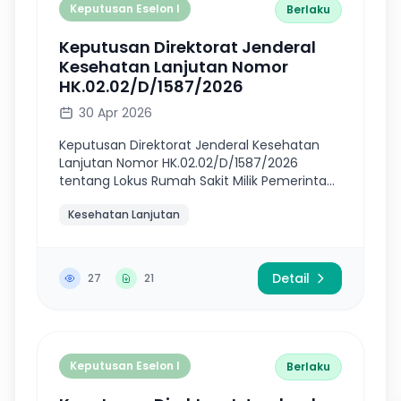
Keputusan Eselon I
Berlaku
Keputusan Direktorat Jenderal
Kesehatan Lanjutan Nomor
HK.02.02/D/1587/2026
30 Apr 2026
Keputusan Direktorat Jenderal Kesehatan
Lanjutan Nomor HK.02.02/D/1587/2026
tentang Lokus Rumah Sakit Milik Pemerintah
Daerah Penerima Bantuan Pemerintah Untuk
Kesehatan Lanjutan
Pemenuhan Sarana, Prasarana, Dan Alat Ke...
Detail
27
21
Keputusan Eselon I
Berlaku