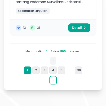
tentang Pedoman Surveilans Resistansi
Antimikroba Di Rumah Sakit
Kesehatan Lanjutan
Detail
12
28
Menampilkan
1
-
9
dari
1169
dokumen
‹
1
2
3
4
5
...
130
›