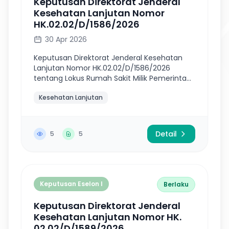
Keputusan Direktorat Jenderal
Kesehatan Lanjutan Nomor
HK.02.02/D/1586/2026
30 Apr 2026
Keputusan Direktorat Jenderal Kesehatan
Lanjutan Nomor HK.02.02/D/1586/2026
tentang Lokus Rumah Sakit Milik Pemerintah
Daerah Penerima Bantuan Pemerintah
Kesehatan Lanjutan
Dalam Bentuk Sarana, Prasarana, Dan Alat
Keseh...
Detail
5
5
Keputusan Eselon I
Berlaku
Keputusan Direktorat Jenderal
Kesehatan Lanjutan Nomor HK.
02.02/D/1589/2026