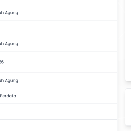
h Agung
h Agung
26
h Agung
Perdata
a