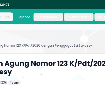
2921473
Beranda
Tentang Kami
Dokumen PUU
Doku
⌘K
 Nomor 123 K/Pdt/2026 dengan Penggugat Esi Sukaesy
Agung Nomor 123 K/Pdt/20
esy
2026
Tetap