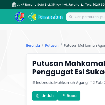
Jl. HR Rasuna Said Blok X5 Kav 4-9, Jakarta
Telp: (021) 5
Pencarian Dokumen
Beranda
/
Putusan
/
Putusan Mahkamah Agung
Putusan Mahkamah 
Penggugat Esi Suka
Indonesia.Mahkamah Agung
12 Feb 
Unduh
Baca