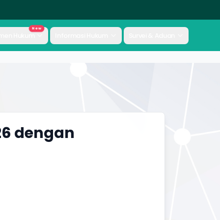
New
men Hukum
Informasi Hukum
Survei & Aduan
26 dengan