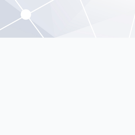
FAQ
Tentang Kami
Hubungi Kami
JDIH Kemenkes
Kementerian Kesehatan RI