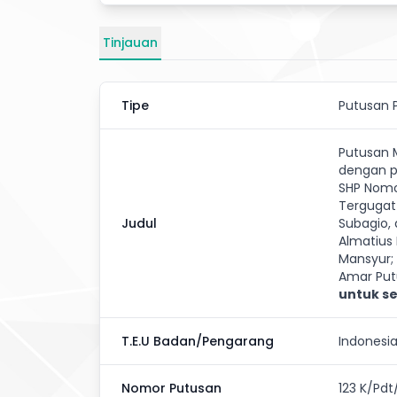
Tinjauan
Tipe
Putusan 
Putusan 
dengan p
SHP Nomo
Tergugat 
Judul
Subagio,
Almatius 
Mansyur; 
Amar Pu
untuk s
T.E.U Badan/Pengarang
Indonesi
Nomor Putusan
123 K/Pd