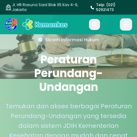
Jl. HR Rasuna Said Blok X5 Kav 4-9,
Telp: (021)
Jakarta
52921473
Sistem Informasi Hukum
Peraturan
Perundang-
Undangan
Temukan dan akses berbagai Peraturan
Perundang-Undangan yang tersedia
dalam sistem JDIH Kementerian
Kesehatan dengan mudah dan cepat