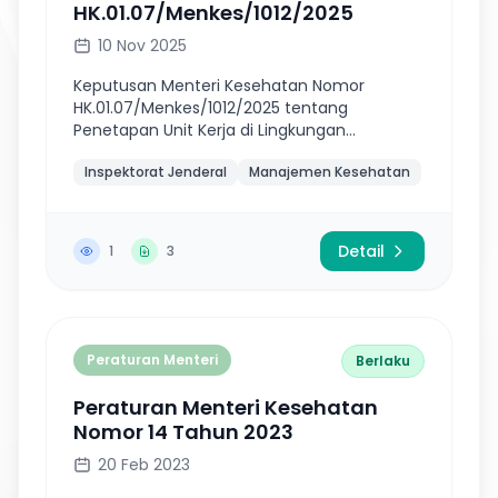
HK.01.07/Menkes/1012/2025
10 Nov 2025
Keputusan Menteri Kesehatan Nomor
HK.01.07/Menkes/1012/2025 tentang
Penetapan Unit Kerja di Lingkungan
Kementerian Kesehatan yang telah
Inspektorat Jenderal
Manajemen Kesehatan
Memenuhi Persyaratan Predikat Menuju
Wilayah Bebas Korupsi Tahun...
Detail
1
3
Peraturan Menteri
Berlaku
Peraturan Menteri Kesehatan
Nomor 14 Tahun 2023
20 Feb 2023