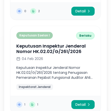
Detail
0
2
Keputusan Eselon I
Berlaku
Keputusan Inspektur Jenderal
Nomor HK.02.02/G/261/2026
04 Feb 2026
Keputusan Inspektur Jenderal Nomor
HK.02.02/G/261/2026 tentang Penugasan
Pemeranan Pejabat Fungsional Auditor Ahli
Madya Sebagai Auditor Ahli Utama
Inspektorat Jenderal
Inspektorat Jenderal Kementerian
Kesehatan
Detail
1
1