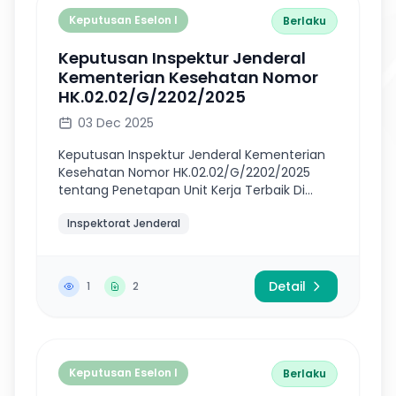
Keputusan Eselon I
Berlaku
Keputusan Inspektur Jenderal
Kementerian Kesehatan Nomor
HK.02.02/G/2202/2025
03 Dec 2025
Keputusan Inspektur Jenderal Kementerian
Kesehatan Nomor HK.02.02/G/2202/2025
tentang Penetapan Unit Kerja Terbaik Di
Lingkungan Kementerian Kesehatan Dengan
Inspektorat Jenderal
Satuan Pengawas Internal/Satuan Kerja
Inte...
Detail
1
2
Keputusan Eselon I
Berlaku