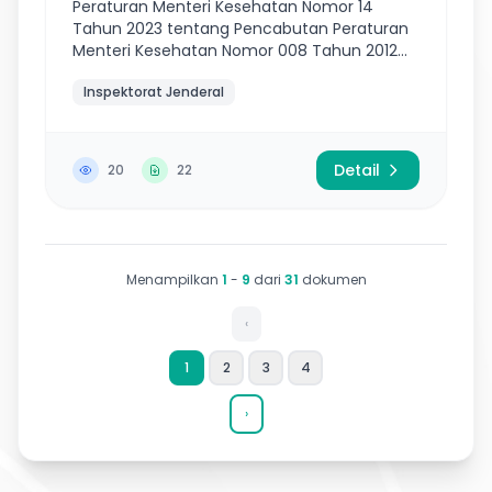
Peraturan Menteri Kesehatan Nomor 14
Tahun 2023 tentang Pencabutan Peraturan
Menteri Kesehatan Nomor 008 Tahun 2012
tentang Kode Etik Pegawai Negeri Sipil di
Inspektorat Jenderal
Lingkungan Kementerian Kesehatan
Detail
20
22
Menampilkan
1
-
9
dari
31
dokumen
‹
1
2
3
4
›