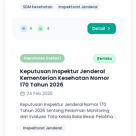
Perseoan Terbatas Media Edukasi Kesehatan
SDM Kesehatan
Inspektorat Jenderal
Sebagai Lembaga Pelatihan Bidang
Kesehatan
Detail
6
4
Keputusan Eselon I
Berlaku
Keputusan Inspektur Jenderal
Kementerian Kesehatan Nomor
170 Tahun 2026
24 Feb 2026
Keputusan Inspektur Jenderal Nomor 170
Tahun 2026 tentang Pedoman Monitoring
dan Evaluasi Tata Kelola Balai Besar Pelatihan
Kesehatan dan Balai Pelatihan Kesehatan di
Inspektorat Jenderal
Lingkungan Kementerian Kesehatan