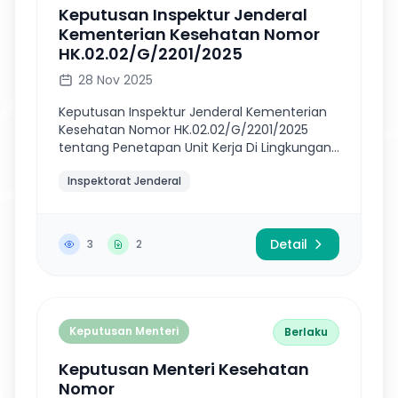
Keputusan Inspektur Jenderal
Kementerian Kesehatan Nomor
HK.02.02/G/2201/2025
28 Nov 2025
Keputusan Inspektur Jenderal Kementerian
Kesehatan Nomor HK.02.02/G/2201/2025
tentang Penetapan Unit Kerja Di Lingkungan
Kementerian Kesehatan Yang Melaporkan
Inspektorat Jenderal
Laporan Harta Kekayaan Penyelenggara
Nega...
Detail
3
2
Keputusan Menteri
Berlaku
Keputusan Menteri Kesehatan
Nomor