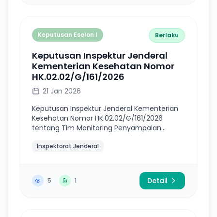
Keputusan Eselon I
Berlaku
Keputusan Inspektur Jenderal
Kementerian Kesehatan Nomor
HK.02.02/G/161/2026
21 Jan 2026
Keputusan Inspektur Jenderal Kementerian
Kesehatan Nomor HK.02.02/G/161/2026
tentang Tim Monitoring Penyampaian
Laporan Harta Kekayaan Aparatur Negara
Inspektorat Jenderal
(LHKAN) Pada Satuan Kerja di Lingkungan
Kementeri...
Detail
5
1