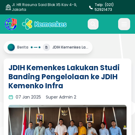
Jl. HR Rasuna Said Blok X5 Kav 4-9,
Telp: (021)
Jakarta
52921473
Berita
JDIH Kemenkes Lakukan Studi Banding Pengelolaan ke JDIH Kemenko Infra
JDIH Kemenkes Lakukan Studi
Banding Pengelolaan ke JDIH
Kemenko Infra
07 Jan 2025
Super Admin 2